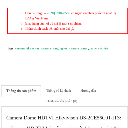
Liên hệ tổng đài
(028) 3984.8559
có ngay giá phân phối tốt nhất thị
trường Việt Nam
Giao hàng tận nơi dù chỉ là một sản phẩm.
Thêm chính sách tiền mặt cho đại lý.
Tags:
camera hikvksion
,
camera hồng ngoại
,
camera dome
,
camera ốp trần
Thông số kỹ thuật
Hướng dẫn
Thông tin sản phẩm
Đánh giá sản phẩm (0)
Camera Dome HDTVI Hikvivison DS-2CE56C0T-IT3: