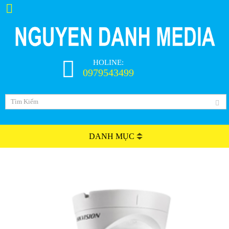
HOLINE:
0979543499
DANH MỤC