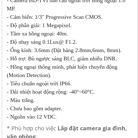
- Camera HD-TVI bán cầu ngoài trời hồng ngoại 1.0
MP.
- Cảm biến: 1/3" Progressive Scan CMOS.
- Độ phân giải: 1 Megapixel.
- Tầm xa hồng ngoại: 40m.
- Độ nhạy sáng 0.1Lux@ F1.2.
- Ống kính: 3.6mm (Đặt hàng 2.8mm,6mm, 8mm).
- Hỗ trợ: Bù ngược sáng BLC, giảm nhiễu DNR.
- Hồng ngoại thông minh, phát hiện chuyển động
(Motion Detection).
- Tiêu chuẩn ngoài trời IP66.
- Dải nhiệt hoạt động rộng: -40°~60°C.
- Màu trắng.
- Chưa bao gồm adapter.
- Nguồn vào 12 VDC.
* Phù hợp cho việc
Lắp đặt camera gia đình,
văn phòng.