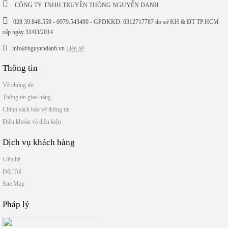
CÔNG TY TNHH TRUYỀN THÔNG NGUYỄN DANH
028 39.848.559 - 0979.543499 - GPDKKD: 0312717787 do sở KH & ĐT TP.HCM
cấp ngày 31/03/2014
info@nguyendanh.vn
Liên hệ
Thông tin
Về chúng tôi
Thông tin giao hàng
Chính sách bảo vệ thông tin
Điều khoản và điều kiện
Dịch vụ khách hàng
Liên hệ
Đổi Trả
Site Map
Pháp lý