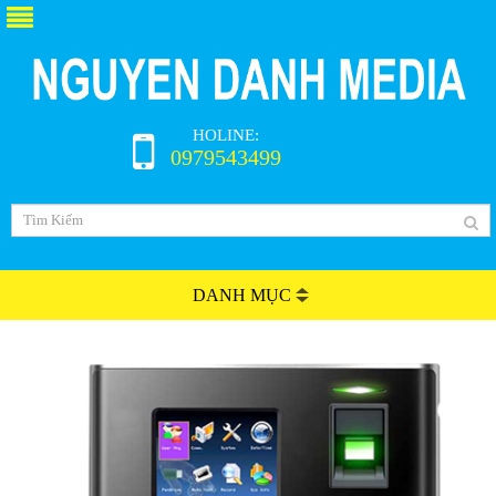
HOLINE:
0979543499
DANH MỤC