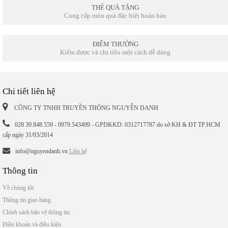
THẺ QUÀ TẶNG
Cung cấp món quà đặc biệt hoàn hảo
ĐIỂM THƯỞNG
Kiếm được và chi tiêu một cách dễ dàng
Chi tiết liên hệ
CÔNG TY TNHH TRUYỀN THÔNG NGUYỄN DANH
028 39.848.559 - 0979.543499 - GPDKKD: 0312717787 do sở KH & ĐT TP.HCM
cấp ngày 31/03/2014
info@nguyendanh.vn
Liên hệ
Thông tin
Về chúng tôi
Thông tin giao hàng
Chính sách bảo vệ thông tin
Điều khoản và điều kiện