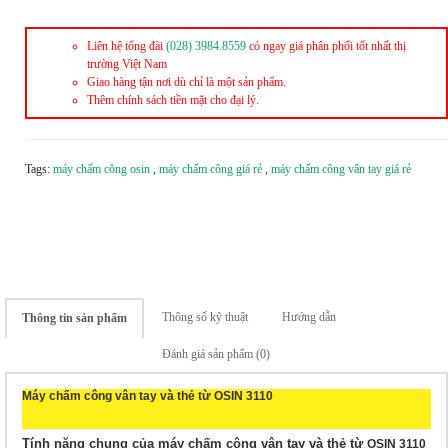
Liên hệ tổng đài
(028) 3984.8559
có ngay giá phân phối tốt nhất thị
trường Việt Nam
Giao hàng tận nơi dù chỉ là một sản phẩm.
Thêm chính sách tiền mặt cho đại lý.
Tags:
máy chấm công osin
,
máy chấm công giá rẻ
,
máy chấm công vân tay giá rẻ
Thông số kỹ thuật
Hướng dẫn
Thông tin sản phẩm
Đánh giá sản phẩm (0)
Máy chấm công vân tay và thẻ từ OSIN 3110
Tính năng chung của máy chấm công vân tay và thẻ từ
OSIN 3110