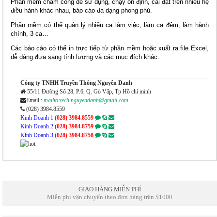
Phần mềm chấm công dễ sử dụng, chạy ổn định, cài đặt trên nhiều hệ
điều hành khác nhau, báo cáo đa dạng phong phú.
Phần mềm có thể quản lý nhiều ca làm việc, làm ca đêm, làm hành
chính, 3 ca…
Các báo cáo có thể in trực tiếp từ phần mềm hoặc xuất ra file Excel,
dễ dàng đưa sang tính lương và các mục đích khác.
Công ty TNHH Truyền Thông Nguyễn Danh
55/11 Đường Số 28, P.6, Q. Gò Vấp, Tp Hồ chí minh
Email :
mailto:tech.nguyendanh@gmail.com
(028) 3984.8559
Kinh Doanh 1
(028) 3984.8559
Kinh Doanh 2
(028) 3984.8759
Kinh Doanh 3
(028) 3984.8758
GIAO HÀNG MIỄN PHÍ
Miễn phí vận chuyển theo đơn hàng trên $1000