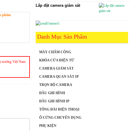
Lắp đặt camera giám sát
sản phẩm
Danh Mục Sản Phẩm
MÁY CHẤM CÔNG
KHÓA CỬA ĐIỆN TỬ
hị trường Việt Nam
CAMERA GIÁM SÁT
CAMERA QUAN SÁT IP
TRỌN BỘ CAMERA
ĐẦU GHI HÌNH
ĐẦU GHI HÌNH IP
TỔNG ĐÀI ĐIỆN THOẠI
Ổ CỨNG CHUYÊN DỤNG
PHỤ KIỆN