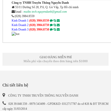
Công ty TNHH Truyền Thông Nguyễn Danh
55/11 Đường Số 28, P.6, Q. Gò Vấp, Tp Hồ chí minh
Email :
mailto:tech.nguyendanh@gmail.com
(028) 3984.8559
Kinh Doanh 1
(028) 3984.8559
Kinh Doanh 2
(028) 3984.8759
Kinh Doanh 3
(028) 3984.8758
GIAO HÀNG MIỄN PHÍ
Miễn phí vận chuyển theo đơn hàng trên $1000
Chi tiết liên hệ
CÔNG TY TNHH TRUYỀN THÔNG NGUYỄN DANH
028 39.848.559 - 0979.543499 - GPDKKD: 0312717787 do sở KH & ĐT TP.HCM
cấp ngày 31/03/2014