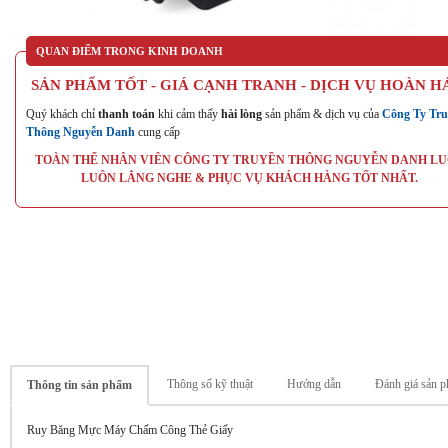
QUAN ĐIỂM TRONG KINH DOANH
SẢN PHẨM TỐT - GIÁ CẠNH TRANH - DỊCH VỤ HOÀN H
Quý khách chỉ
thanh toán
khi cảm thấy
hài lòng
sản phẩm & dịch vụ của
Công Ty Tru
Thông Nguyễn Danh
cung cấp
TOÀN THỂ NHÂN VIÊN CÔNG TY TRUYỀN THÔNG NGUYỄN DANH L
LUÔN LẮNG NGHE & PHỤC VỤ KHÁCH HÀNG TỐT NHẤT.
Thông số kỹ thuật
Hướng dẫn
Đánh giá sản p
Thông tin sản phẩm
Ruy Băng Mực Máy Chấm Công Thẻ Giấy