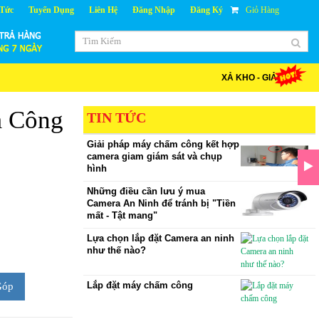
 Tức
Tuyển Dụng
Liên Hệ
Đăng Nhập
Đăng Ký
Giỏ Hàng
XẢ KHO - GIẢM GIÁ
 Công
TIN TỨC
Giải pháp máy chấm công kết hợp
camera giam giám sát và chụp
hình
Những điều cần lưu ý mua
Camera An Ninh để tránh bị "Tiền
mất - Tật mang"
Lựa chọn lắp đặt Camera an ninh
như thế nào?
Lắp đặt máy chấm công
Góp