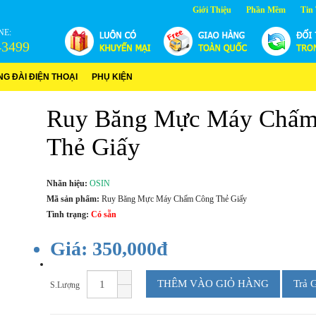
Giới Thiệu
Phần Mềm
Tin
NE:
43499
NG ĐÀI ĐIỆN THOẠI
PHỤ KIỆN
Ruy Băng Mực Máy Chấm
Thẻ Giấy
Nhãn hiệu:
OSIN
Mã sản phẩm:
Ruy Băng Mực Máy Chấm Công Thẻ Giấy
Tình trạng:
Có sẵn
Giá: 350,000đ
THÊM VÀO GIỎ HÀNG
Trả 
S.Lượng