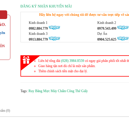
ĐĂNG KÝ NHẬN KHUYẾN MÃI
Hãy liên hệ ngay với chúng tôi để được tư vấn trực tiếp về 
Kinh doanh 1
Kinh doanh 2
ẢO.
0982.884.779
0979.543.499
yền
Kinh doanh 3
Dự Án
0913.884.779
0904.525.625
UÔN
Liên hệ tổng đài
(028) 3984.8559
có ngay giá phân phối tốt nhất t
Giao hàng tận nơi dù chỉ là một sản phẩm.
Thêm chính sách tiền mặt cho đại lý.
Tags:
Ruy Băng Mực Máy Chấm Công Thẻ Giấy
hẩm (0)