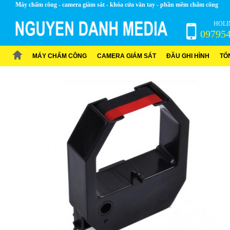
Máy chấm công - camera giám sát - khóa cửa vân tay - phần mềm chấm công
HOLI
09795
MÁY CHẤM CÔNG
CAMERA GIÁM SÁT
ĐẦU GHI HÌNH
TỔ