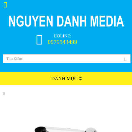
HOLINE:
0979543499
DANH MỤC