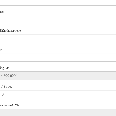
mail
Điện thoại/phone
a chỉ
ổng Giá
 Trả trước
iền trả trước VNĐ