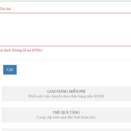
Ghi chú
ú thich:
Không hỗ trợ HTML!
Gửi
GIAO HÀNG MIỄN PHÍ
Miễn phí vận chuyển theo đơn hàng trên $1000
THẺ QUÀ TẶNG
Cung cấp món quà đặc biệt hoàn hảo