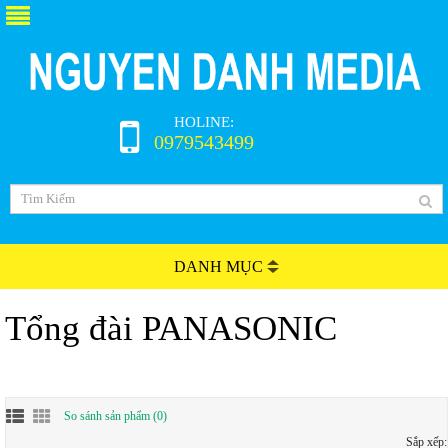
HOLINE:
0979543499
DANH MỤC
Tổng đài PANASONIC
So sánh sản phẩm (0)
Sắp xếp: