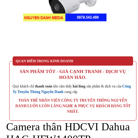
QUAN ĐIỂM TRONG KINH DOANH
SẢN PHẨM TỐT - GIÁ CẠNH TRANH - DỊCH VỤ
HOÀN HẢO.
Quý khách chỉ
thanh toán
khi cảm thấy
hài lòng
sản phẩm & dịch vụ của
Công
Ty Truyền Thông Nguyễn Danh
cung cấp
TOÀN THỂ NHÂN VIÊN CÔNG TY TRUYỀN THÔNG NGUYỄN
DANH LUÔN LUÔN LẮNG NGHE & PHỤC VỤ KHÁCH HÀNG TỐT
NHẤT.
Camera thân HDCVI Dahua