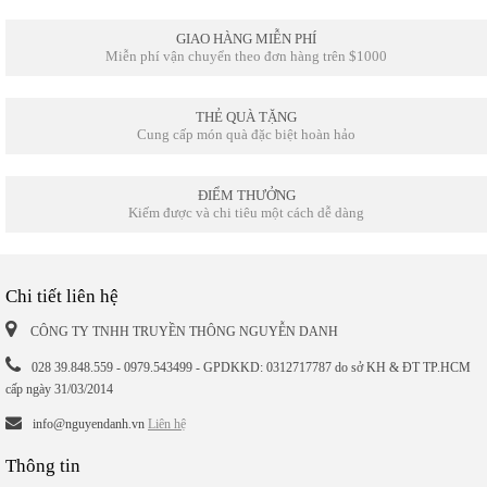
GIAO HÀNG MIỄN PHÍ
Miễn phí vận chuyển theo đơn hàng trên $1000
THẺ QUÀ TẶNG
Cung cấp món quà đặc biệt hoàn hảo
ĐIỂM THƯỞNG
Kiếm được và chi tiêu một cách dễ dàng
Chi tiết liên hệ
CÔNG TY TNHH TRUYỀN THÔNG NGUYỄN DANH
028 39.848.559 - 0979.543499 - GPDKKD: 0312717787 do sở KH & ĐT TP.HCM
cấp ngày 31/03/2014
info@nguyendanh.vn
Liên hệ
Thông tin