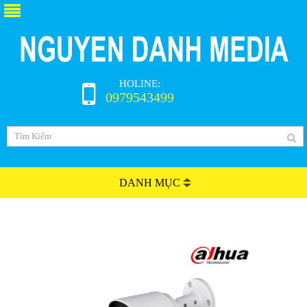
HOLINE:
0979543499
DANH MỤC