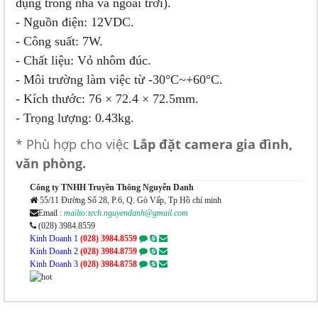
dụng trong nhà và ngoài trời).
- Nguồn điện: 12VDC.
- Công suất: 7W.
- Chất liệu: Vỏ nhôm đúc.
- Môi trường làm việc từ -30°C~+60°C.
- Kích thước: 76 × 72.4 × 72.5mm.
- Trọng lượng: 0.43kg.
* Phù hợp cho việc
Lắp đặt camera gia đình,
văn phòng.
Công ty TNHH Truyền Thông Nguyễn Danh
55/11 Đường Số 28, P.6, Q. Gò Vấp, Tp Hồ chí minh
Email :
mailto:tech.nguyendanh@gmail.com
(028) 3984.8559
Kinh Doanh 1
(028) 3984.8559
Kinh Doanh 2
(028) 3984.8759
Kinh Doanh 3
(028) 3984.8758