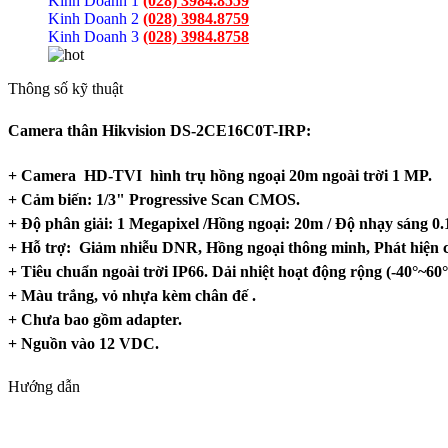
Kinh Doanh 1
(028) 3984.8559
Kinh Doanh 2
(028) 3984.8759
Kinh Doanh 3
(028) 3984.8758
Thông số kỹ thuật
Camera thân Hikvision DS-2CE16C0T-IRP:
+ Camera HD-TVI hình trụ hồng ngoại 20m ngoài trời 1 MP.
+ Cảm biến: 1/3" Progressive Scan CMOS.
+ Độ phân giải: 1 Megapixel /Hồng ngoại: 20m / Độ nhạy sáng 0
+ Hỗ trợ: Giảm nhiễu DNR, Hồng ngoại thông minh, Phát hiện 
+ Tiêu chuẩn ngoài trời IP66. Dải nhiệt hoạt động rộng (-40°~60°
+ Màu trắng, vỏ nhựa kèm chân đế .
+ Chưa bao gồm adapter.
+ Nguồn vào 12 VDC.
Hướng dẫn