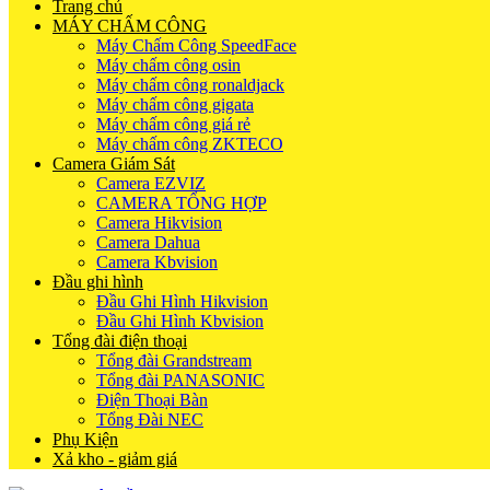
Trang chủ
MÁY CHẤM CÔNG
Máy Chấm Công SpeedFace
Máy chấm công osin
Máy chấm công ronaldjack
Máy chấm công gigata
Máy chấm công giá rẻ
Máy chấm công ZKTECO
Camera Giám Sát
Camera EZVIZ
CAMERA TỔNG HỢP
Camera Hikvision
Camera Dahua
Camera Kbvision
Đầu ghi hình
Đầu Ghi Hình Hikvision
Đầu Ghi Hình Kbvision
Tổng đài điện thoại
Tổng đài Grandstream
Tổng đài PANASONIC
Điện Thoại Bàn
Tổng Đài NEC
Phụ Kiện
Xả kho - giảm giá