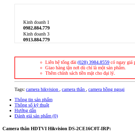
Kinh doanh 1
0982.884.779
Kinh doanh 3
0913.884.779
Liên hệ tổng đài
(028) 3984.8559
có ngay giá p
Giao hàng tận nơi dù chỉ là một sản phẩm.
Thêm chính sách tiền mặt cho đại lý.
Tags:
camera hikvision
,
camera thân
,
camera hồng ngoại
Thông tin sản phẩm
Thông số kỹ thuật
Hướng dẫn
Đánh giá sản phẩm (0)
Camera thân HDTVI Hikvision DS-2CE16C0T-IRP: