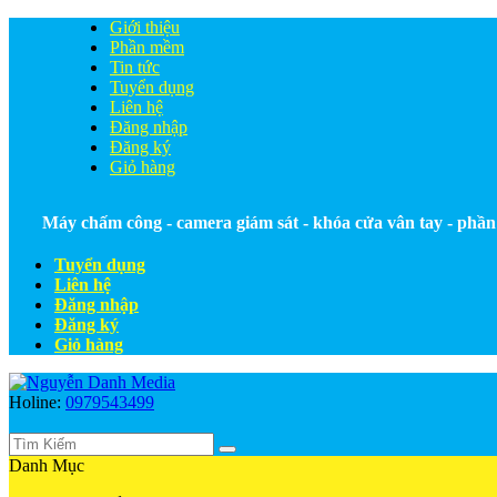
Giới thiệu
Phần mềm
Tin tức
Tuyển dụng
Liên hệ
Đăng nhập
Đăng ký
Giỏ hàng
Máy chấm công - camera giám sát - khóa cửa vân tay - ph
Tuyển dụng
Liên hệ
Đăng nhập
Đăng ký
Giỏ hàng
Holine:
0979543499
Danh Mục