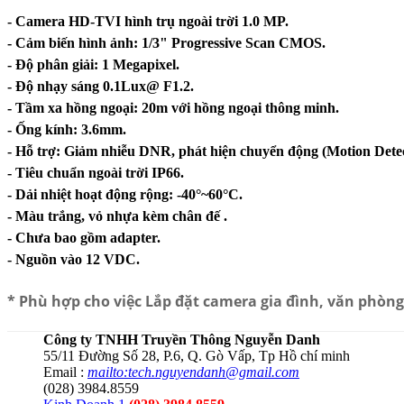
- Camera HD-TVI hình trụ ngoài trời 1.0 MP.
- Cảm biến hình ảnh: 1/3" Progressive Scan CMOS.
- Độ phân giải: 1 Megapixel.
- Độ nhạy sáng 0.1Lux@ F1.2.
- Tầm xa hồng ngoại: 20m với hồng ngoại thông minh.
- Ống kính: 3.6mm.
- Hỗ trợ: Giảm nhiễu DNR, phát hiện chuyển động (Motion Dete
- Tiêu chuẩn ngoài trời IP66.
- Dải nhiệt hoạt động rộng: -40°~60°C.
- Màu trắng, vỏ nhựa kèm chân đế .
- Chưa bao gồm adapter.
- Nguồn vào 12 VDC.
* Phù hợp cho việc
Lắp đặt camera gia đình, văn phòng
Công ty TNHH Truyền Thông Nguyễn Danh
55/11 Đường Số 28, P.6, Q. Gò Vấp, Tp Hồ chí minh
Email :
mailto:tech.nguyendanh@gmail.com
(028) 3984.8559