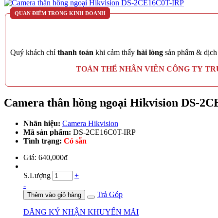
QUAN ĐIỂM TRONG KINH DOANH
Quý khách chỉ
thanh toán
khi cảm thấy
hài lòng
sản phẩm & dịch
TOÀN THỂ NHÂN VIÊN CÔNG TY T
Camera thân hồng ngoại Hikvision DS-2
Nhãn hiệu:
Camera Hikvision
Mã sản phẩm:
DS-2CE16C0T-IRP
Tình trạng:
Có sẵn
Giá: 640,000đ
S.Lượng
+
-
Trả Góp
Thêm vào giỏ hàng
ĐĂNG KÝ NHẬN KHUYẾN MÃI