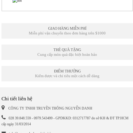
GIAO HÀNG MIỄN PHÍ
Miễn phí vận chuyển theo đơn hàng trên $1000
THẺ QUÀ TẶNG
Cung cấp món quà đặc biệt hoàn hảo
ĐIỂM THƯỞNG
Kiếm được và chi tiêu một cách dễ dàng
Chi tiết liên hệ
CÔNG TY TNHH TRUYỀN THÔNG NGUYỄN DANH
028 39.848.559 - 0979.543499 - GPDKKD: 0312717787 do sở KH & ĐT TP.HCM
cấp ngày 31/03/2014