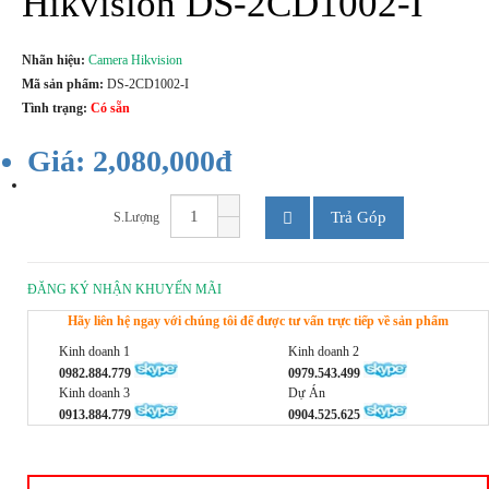
Hikvision DS-2CD1002-I
Nhãn hiệu:
Camera Hikvision
Mã sản phẩm:
DS-2CD1002-I
Tình trạng:
Có sẵn
Giá: 2,080,000đ
Trả Góp
S.Lượng
ĐĂNG KÝ NHẬN KHUYẾN MÃI
Hãy liên hệ ngay với chúng tôi để được tư vấn trực tiếp về sản phẩm
Kinh doanh 1
Kinh doanh 2
0982.884.779
0979.543.499
Kinh doanh 3
Dự Án
0913.884.779
0904.525.625