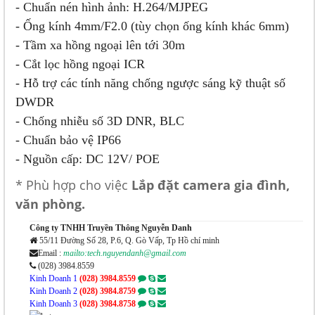
- Chuẩn nén hình ảnh: H.264/MJPEG
- Ống kính 4mm/F2.0 (tùy chọn ống kính khác 6mm)
​- Tầm xa hồng ngoại lên tới 30m
- Cắt lọc hồng ngoại ICR
- Hỗ trợ các tính năng chống ngược sáng kỹ thuật số
DWDR
- Chống nhiễu số 3D DNR, BLC
- Chuẩn bảo vệ IP66
- Nguồn cấp: DC 12V/ POE
* Phù hợp cho việc
Lắp đặt camera gia đình,
văn phòng.
Công ty TNHH Truyền Thông Nguyễn Danh
55/11 Đường Số 28, P.6, Q. Gò Vấp, Tp Hồ chí minh
Email :
mailto:tech.nguyendanh@gmail.com
(028) 3984.8559
Kinh Doanh 1
(028) 3984.8559
Kinh Doanh 2
(028) 3984.8759
Kinh Doanh 3
(028) 3984.8758