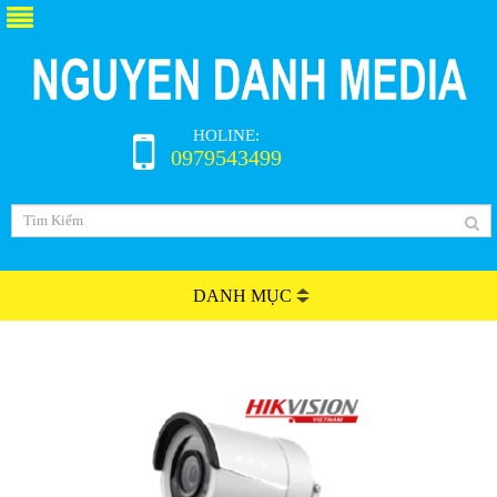
HOLINE:
0979543499
DANH MỤC