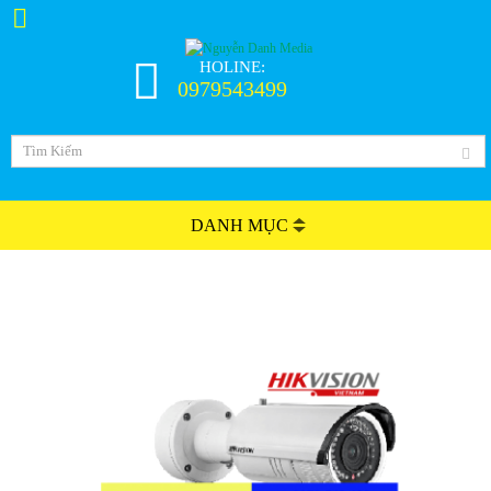
HOLINE:
0979543499
DANH MỤC