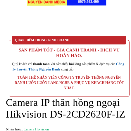
QUAN ĐIỂM TRONG KINH DOANH
SẢN PHẨM TỐT - GIÁ CẠNH TRANH - DỊCH VỤ
HOÀN HẢO.
Quý khách chỉ
thanh toán
khi cảm thấy
hài lòng
sản phẩm & dịch vụ của
Công
Ty Truyền Thông Nguyễn Danh
cung cấp
TOÀN THỂ NHÂN VIÊN CÔNG TY TRUYỀN THÔNG NGUYỄN
DANH LUÔN LUÔN LẮNG NGHE & PHỤC VỤ KHÁCH HÀNG TỐT
NHẤT.
Camera IP thân hồng ngoại
Hikvision DS-2CD2620F-IZ
Nhãn hiệu:
Camera Hikvision