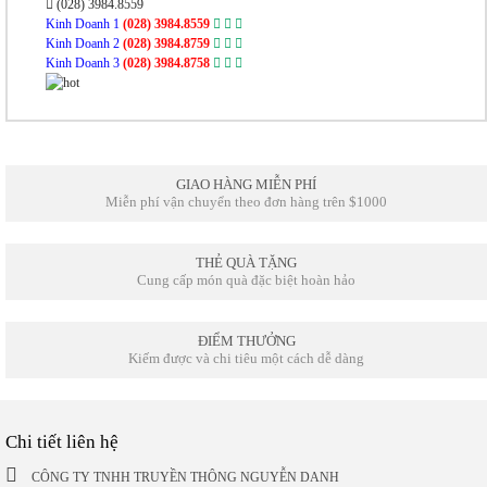
(028) 3984.8559
Kinh Doanh 1
(028) 3984.8559
Kinh Doanh 2
(028) 3984.8759
Kinh Doanh 3
(028) 3984.8758
GIAO HÀNG MIỄN PHÍ
Miễn phí vận chuyển theo đơn hàng trên $1000
THẺ QUÀ TẶNG
Cung cấp món quà đặc biệt hoàn hảo
ĐIỂM THƯỞNG
Kiếm được và chi tiêu một cách dễ dàng
Chi tiết liên hệ
CÔNG TY TNHH TRUYỀN THÔNG NGUYỄN DANH