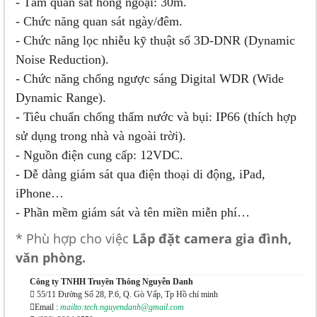
- Tầm quan sát hồng ngoại: 30m.
- Chức năng quan sát ngày/đêm.
- Chức năng lọc nhiễu kỹ thuật số 3D-DNR (Dynamic
Noise Reduction).
- Chức năng chống ngược sáng Digital WDR (Wide
Dynamic Range).
- Tiêu chuẩn chống thấm nước và bụi: IP66 (thích hợp
sử dụng trong nhà và ngoài trời).
- Nguồn điện cung cấp: 12VDC.
- Dễ dàng giám sát qua điện thoại di động, iPad,
iPhone…
- Phần mềm giám sát và tên miền miễn phí…
* Phù hợp cho việc
Lắp đặt camera gia đình,
văn phòng.
Công ty TNHH Truyền Thông Nguyễn Danh
55/11 Đường Số 28, P.6, Q. Gò Vấp, Tp Hồ chí minh
Email :
mailto:tech.nguyendanh@gmail.com