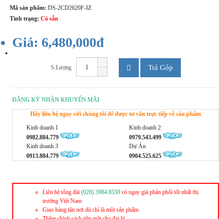
Mã sản phẩm:
DS-2CD2620F-IZ
Tình trạng:
Có sẵn
Giá: 6,480,000đ
Trả Góp
S.Lượng
ĐĂNG KÝ NHẬN KHUYẾN MÃI
Hãy liên hệ ngay với chúng tôi để được tư vấn trực tiếp về sản phẩm
Kinh doanh 1
Kinh doanh 2
0982.884.779
0979.543.499
Kinh doanh 3
Dự Án
0913.884.779
0904.525.625
Liên hệ tổng đài
(028) 3984.8559
có ngay giá phân phối tốt nhất thị
trường Việt Nam
Giao hàng tận nơi dù chỉ là một sản phẩm.
Thêm chính sách tiền mặt cho đại lý.