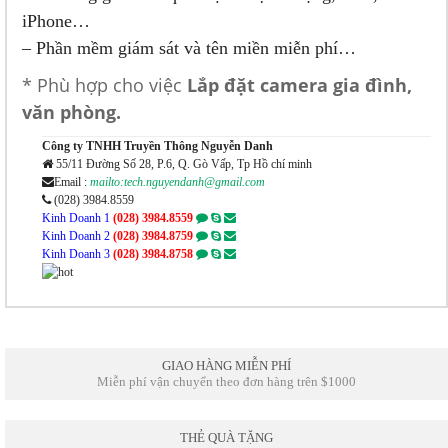
iPhone…
– Phần mềm giám sát và tên miền miễn phí…
* Phù hợp cho việc
Lắp đặt camera gia đình,
văn phòng.
Công ty TNHH Truyền Thông Nguyễn Danh
55/11 Đường Số 28, P.6, Q. Gò Vấp, Tp Hồ chí minh
Email :
mailto:tech.nguyendanh@gmail.com
(028) 3984.8559
Kinh Doanh 1
(028) 3984.8559
Kinh Doanh 2
(028) 3984.8759
Kinh Doanh 3
(028) 3984.8758
GIAO HÀNG MIỄN PHÍ
Miễn phí vận chuyển theo đơn hàng trên $1000
THẺ QUÀ TẶNG