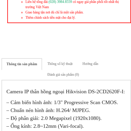
Liên hệ tổng đài
(028) 3984.8559
có ngay giá phân phối tốt nhất thị
trường Việt Nam
Giao hàng tận nơi dù chỉ là một sản phẩm.
Thêm chính sách tiền mặt cho đại lý.
Thông số kỹ thuật
Hướng dẫn
Thông tin sản phẩm
Đánh giá sản phẩm (0)
Camera IP thân hồng ngoại Hikvision DS-2CD2620F-I:
– Cảm biến hình ảnh: 1/3" Progressive Scan CMOS.
– Chuẩn nén hình ảnh: H.264/ MJPEG.
– Độ phân giải: 2.0 Megapixel (1920x1080).
– Ống kính: 2.8~12mm (Vari-focal).