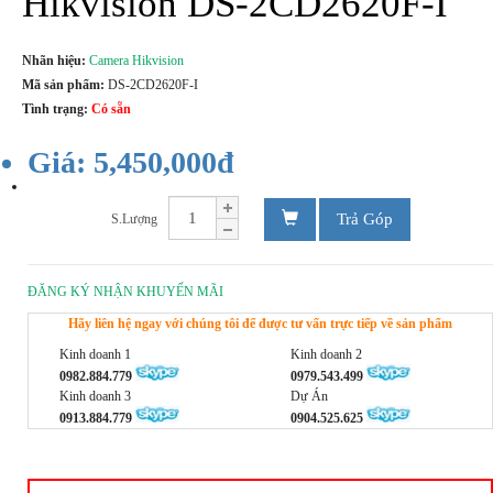
Hikvision DS-2CD2620F-I
Nhãn hiệu:
Camera Hikvision
Mã sản phẩm:
DS-2CD2620F-I
Tình trạng:
Có sẵn
Giá: 5,450,000đ
Trả Góp
S.Lượng
ĐĂNG KÝ NHẬN KHUYẾN MÃI
Hãy liên hệ ngay với chúng tôi để được tư vấn trực tiếp về sản phẩm
Kinh doanh 1
Kinh doanh 2
0982.884.779
0979.543.499
Kinh doanh 3
Dự Án
0913.884.779
0904.525.625