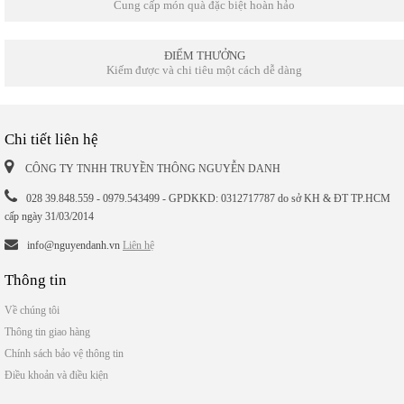
Cung cấp món quà đặc biệt hoàn hảo
ĐIỂM THƯỞNG
Kiếm được và chi tiêu một cách dễ dàng
Chi tiết liên hệ
CÔNG TY TNHH TRUYỀN THÔNG NGUYỄN DANH
028 39.848.559 - 0979.543499 - GPDKKD: 0312717787 do sở KH & ĐT TP.HCM
cấp ngày 31/03/2014
info@nguyendanh.vn
Liên hệ
Thông tin
Về chúng tôi
Thông tin giao hàng
Chính sách bảo vệ thông tin
Điều khoản và điều kiện