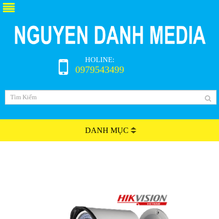
HOLINE:
0979543499
DANH MỤC