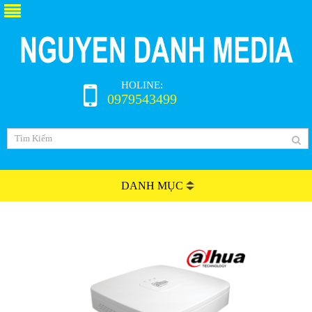
HOLINE:
0979543499
DANH MỤC