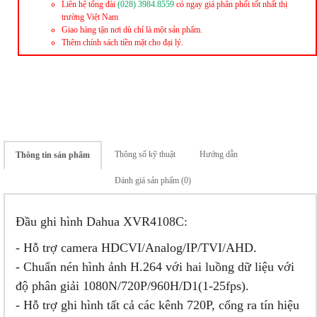
Liên hệ tổng đài
(028) 3984.8559
có ngay giá phân phối tốt nhất thị
trường Việt Nam
Giao hàng tận nơi dù chỉ là một sản phẩm.
Thêm chính sách tiền mặt cho đại lý.
Thông số kỹ thuật
Hướng dẫn
Thông tin sản phẩm
Đánh giá sản phẩm (0)
Đầu ghi hình Dahua XVR4108C:
- Hỗ trợ camera HDCVI/Analog/IP/TVI/AHD.
- Chuẩn nén hình ảnh H.264 với hai luồng dữ liệu với
độ phân giải 1080N/720P/960H/D1(1-25fps).
- Hỗ trợ ghi hình tất cả các kênh 720P, cổng ra tín hiệu