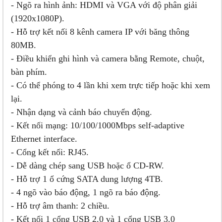
- Ngõ ra hình ảnh: HDMI và VGA với độ phân giải
(1920x1080P).
- Hỗ trợ kết nối 8 kênh camera IP với băng thông
80MB.
- Điều khiển ghi hình và camera bằng Remote, chuột,
bàn phím.
- Có thể phóng to 4 lần khi xem trực tiếp hoặc khi xem
lại.
- Nhận dạng và cảnh báo chuyển động.
- Kết nối mạng: 10/100/1000Mbps self-adaptive
Ethernet interface.
- Cổng kết nối: RJ45.
- Dễ dàng chép sang USB hoặc ổ CD-RW.
- Hỗ trợ 1 ổ cứng SATA dung lượng 4TB.
- 4 ngõ vào báo động, 1 ngõ ra báo động.
- Hỗ trợ âm thanh: 2 chiều.
- Kết nối 1 cổng USB 2.0 và 1 cổng USB 3.0