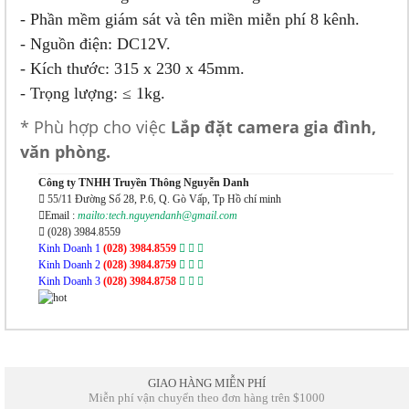
- Phần mềm giám sát và tên miền miễn phí 8 kênh.
- Nguồn điện: DC12V.
- Kích thước: 315 x 230 x 45mm.
- Trọng lượng: ≤ 1kg.
* Phù hợp cho việc
Lắp đặt camera gia đình,
văn phòng.
Công ty TNHH Truyền Thông Nguyễn Danh
55/11 Đường Số 28, P.6, Q. Gò Vấp, Tp Hồ chí minh
Email :
mailto:tech.nguyendanh@gmail.com
(028) 3984.8559
Kinh Doanh 1
(028) 3984.8559
Kinh Doanh 2
(028) 3984.8759
Kinh Doanh 3
(028) 3984.8758
GIAO HÀNG MIỄN PHÍ
Miễn phí vận chuyển theo đơn hàng trên $1000