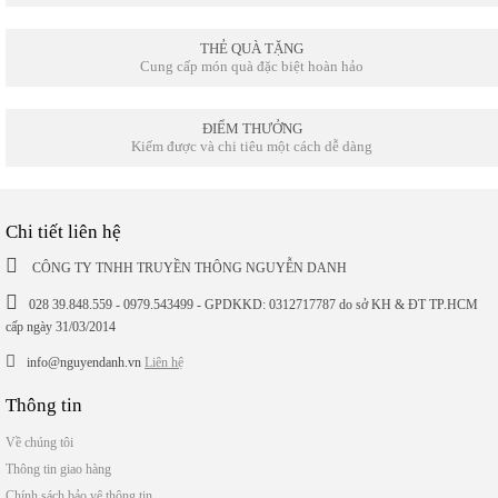
THẺ QUÀ TẶNG
Cung cấp món quà đặc biệt hoàn hảo
ĐIỂM THƯỞNG
Kiếm được và chi tiêu một cách dễ dàng
Chi tiết liên hệ
CÔNG TY TNHH TRUYỀN THÔNG NGUYỄN DANH
028 39.848.559 - 0979.543499 - GPDKKD: 0312717787 do sở KH & ĐT TP.HCM
cấp ngày 31/03/2014
info@nguyendanh.vn
Liên hệ
Thông tin
Về chúng tôi
Thông tin giao hàng
Chính sách bảo vệ thông tin