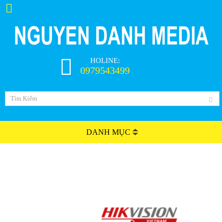
HOLINE:
0979543499
DANH MỤC