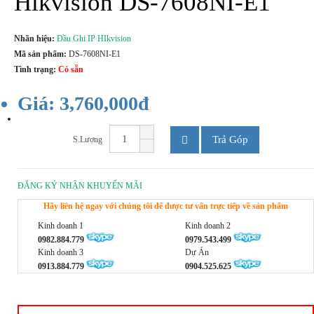
Hikvision DS-7608NI-E1
Nhãn hiệu:
Đầu Ghi IP HIkvision
Mã sản phẩm:
DS-7608NI-E1
Tình trạng:
Có sẵn
Giá: 3,760,000đ
Trả Góp
S.Lượng
ĐĂNG KÝ NHẬN KHUYẾN MÃI
Hãy liên hệ ngay với chúng tôi để được tư vấn trực tiếp về sản phẩm
Kinh doanh 1
Kinh doanh 2
0982.884.779
0979.543.499
Kinh doanh 3
Dự Án
0913.884.779
0904.525.625