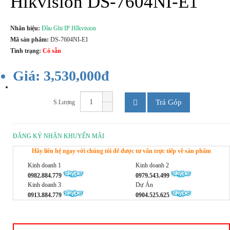
Hikvision DS-7604NI-E1
Nhãn hiệu:
Đầu Ghi IP HIkvision
Mã sản phẩm:
DS-7604NI-E1
Tình trạng:
Có sẵn
Giá: 3,530,000đ
Trả Góp
S.Lượng
ĐĂNG KÝ NHẬN KHUYẾN MÃI
Hãy liên hệ ngay với chúng tôi để được tư vấn trực tiếp về sản phẩm
Kinh doanh 1
Kinh doanh 2
0982.884.779
0979.543.499
Kinh doanh 3
Dự Án
0913.884.779
0904.525.625