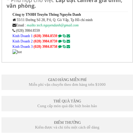
* Phù hợp cho việc
Lắp đặt camera gia đình,
văn phòng.
Công ty TNHH Truyền Thông Nguyễn Danh
55/11 Đường Số 28, P.6, Q. Gò Vấp, Tp Hồ chí minh
Email :
mailto:tech.nguyendanh@gmail.com
(028) 3984.8559
Kinh Doanh 1
(028) 3984.8559
Kinh Doanh 2
(028) 3984.8759
Kinh Doanh 3
(028) 3984.8758
GIAO HÀNG MIỄN PHÍ
Miễn phí vận chuyển theo đơn hàng trên $1000
THẺ QUÀ TẶNG
Cung cấp món quà đặc biệt hoàn hảo
ĐIỂM THƯỞNG
Kiếm được và chi tiêu một cách dễ dàng