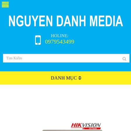
HOLINE:
0979543499
DANH MỤC