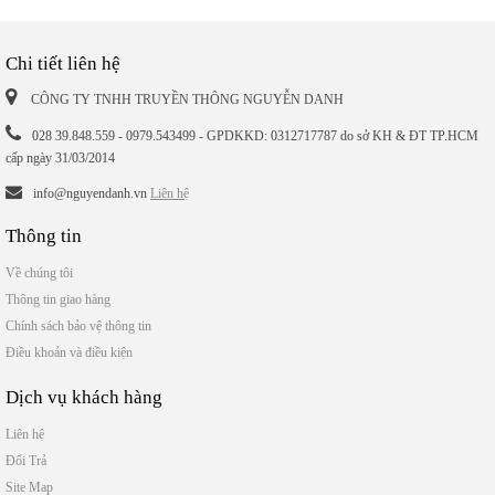
Chi tiết liên hệ
CÔNG TY TNHH TRUYỀN THÔNG NGUYỄN DANH
028 39.848.559 - 0979.543499 - GPDKKD: 0312717787 do sở KH & ĐT TP.HCM
cấp ngày 31/03/2014
info@nguyendanh.vn
Liên hệ
Thông tin
Về chúng tôi
Thông tin giao hàng
Chính sách bảo vệ thông tin
Điều khoản và điều kiện
Dịch vụ khách hàng
Liên hệ
Đổi Trả
Site Map