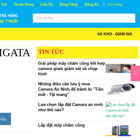
 Tức
Tuyển Dụng
Liên Hệ
Đăng Nhập
Đăng Ký
Giỏ Hàng
XẢ KHO - GIẢM GIÁ
GIGATA
TIN TỨC
Giải pháp máy chấm công kết hợp
camera giam giám sát và chụp
hình
Những điều cần lưu ý mua
Camera An Ninh để tránh bị "Tiền
mất - Tật mang"
Lựa chọn lắp đặt Camera an ninh
như thế nào?
Góp
Lắp đặt máy chấm công