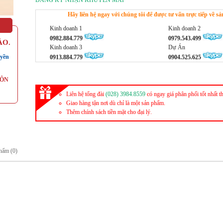
ĐĂNG KÝ NHẬN KHUYẾN MÃI
Hãy liên hệ ngay với chúng tôi để được tư vấn trực tiếp về 
Kinh doanh 1
Kinh doanh 2
0982.884.779
0979.543.499
ẢO.
Kinh doanh 3
Dự Án
yền
0913.884.779
0904.525.625
UÔN
Liên hệ tổng đài
(028) 3984.8559
có ngay giá phân phối tốt nhất t
Giao hàng tận nơi dù chỉ là một sản phẩm.
Thêm chính sách tiền mặt cho đại lý.
hẩm (0)