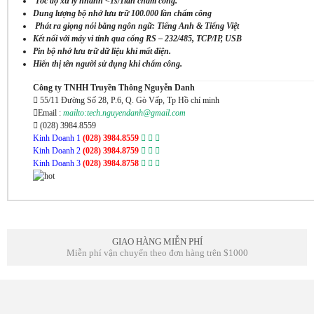
Tốc độ xử lý nhanh <1s/1lần chấm công.
Dung lượng bộ nhớ lưu trữ 100.000 lần chấm công
Phát ra giọng nói bằng ngôn ngữ: Tiếng Anh & Tiếng Việt
Kết nối với máy vi tính qua cổng RS – 232/485, TCP/IP, USB
Pin bộ nhớ lưu trữ dữ liệu khi mất điện.
Hiển thị tên người sử dụng khi chấm công.
Công ty TNHH Truyền Thông Nguyễn Danh
55/11 Đường Số 28, P.6, Q. Gò Vấp, Tp Hồ chí minh
Email :
mailto:tech.nguyendanh@gmail.com
(028) 3984.8559
Kinh Doanh 1
(028) 3984.8559
Kinh Doanh 2
(028) 3984.8759
Kinh Doanh 3
(028) 3984.8758
GIAO HÀNG MIỄN PHÍ
Miễn phí vận chuyển theo đơn hàng trên $1000