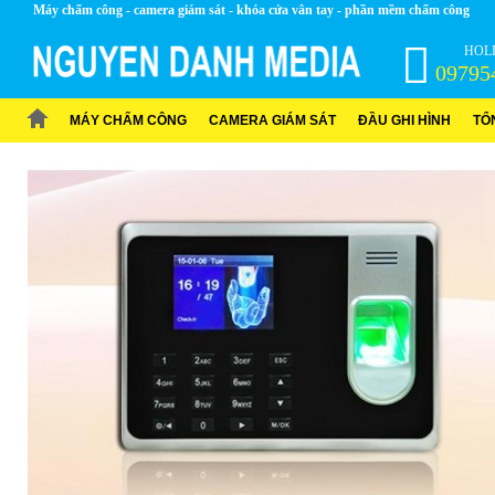
Máy chấm công - camera giám sát - khóa cửa vân tay - phần mềm chấm công
HOLI
09795
MÁY CHẤM CÔNG
CAMERA GIÁM SÁT
ĐẦU GHI HÌNH
TỔ