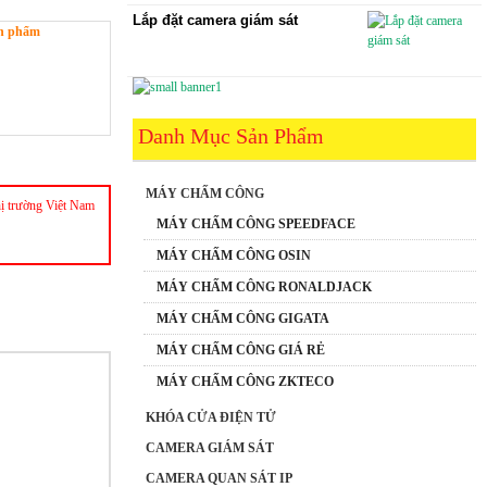
Lắp đặt camera giám sát
sản phẩm
Danh Mục Sản Phẩm
MÁY CHẤM CÔNG
hị trường Việt Nam
MÁY CHẤM CÔNG SPEEDFACE
MÁY CHẤM CÔNG OSIN
MÁY CHẤM CÔNG RONALDJACK
MÁY CHẤM CÔNG GIGATA
MÁY CHẤM CÔNG GIÁ RẺ
MÁY CHẤM CÔNG ZKTECO
KHÓA CỬA ĐIỆN TỬ
CAMERA GIÁM SÁT
CAMERA QUAN SÁT IP