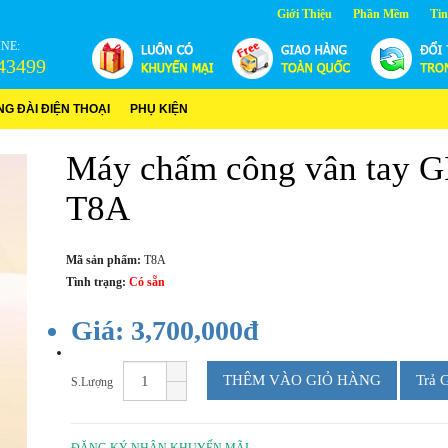
Giới Thiệu
Phần Mềm
Tin
NE:
43499
NG ĐÀI ĐIỆN THOẠI
PHỤ KIỆN
Máy chấm công vân tay 
T8A
Mã sản phẩm:
T8A
Tình trạng:
Có sẵn
Giá: 3,700,000đ
THÊM VÀO GIỎ HÀNG
Trả 
S.Lượng