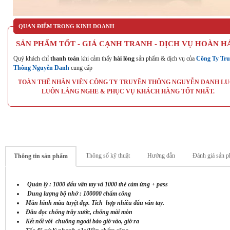
QUAN ĐIỂM TRONG KINH DOANH
SẢN PHẨM TỐT - GIÁ CẠNH TRANH - DỊCH VỤ HOÀN H
Quý khách chỉ
thanh toán
khi cảm thấy
hài lòng
sản phẩm & dịch vụ của
Công Ty Tru
Thông Nguyễn Danh
cung cấp
TOÀN THỂ NHÂN VIÊN CÔNG TY TRUYỀN THÔNG NGUYỄN DANH L
LUÔN LẮNG NGHE & PHỤC VỤ KHÁCH HÀNG TỐT NHẤT.
Thông số kỹ thuật
Hướng dẫn
Đánh giá sản p
Thông tin sản phẩm
Quản lý : 1000 dấu vân tay và 1000 thẻ cảm ứng + pass
Dung lượng bộ nhớ : 100000 chấm công
Màn hình màu tuyệt đẹp. Tích hợp nhiều dấu vân tay.
Đầu đọc chống trầy xước, chống mài mòn
Kết nối với chuông ngoài báo giờ vào, giờ ra