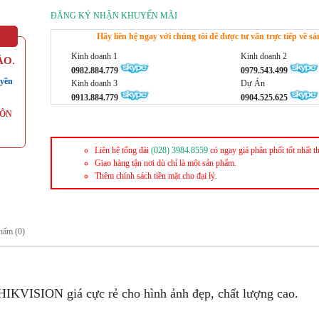
ĐĂNG KÝ NHẬN KHUYẾN MÃI
Hãy liên hệ ngay với chúng tôi để được tư vấn trực tiếp về 
Kinh doanh 1
Kinh doanh 2
ẢO.
0982.884.779
0979.543.499
yền
Kinh doanh 3
Dự Án
0913.884.779
0904.525.625
UÔN
Liên hệ tổng đài
(028) 3984.8559
có ngay giá phân phối tốt nhất t
Giao hàng tận nơi dù chỉ là một sản phẩm.
Thêm chính sách tiền mặt cho đại lý.
hẩm (0)
HIKVISION giá cực rẻ cho hình ảnh đẹp, chất lượng cao.