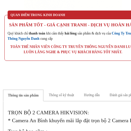
QUAN ĐIỂM TRONG KINH DOANH
SẢN PHẨM TỐT - GIÁ CẠNH TRANH - DỊCH VỤ HOÀN H
Quý khách chỉ
thanh toán
khi cảm thấy
hài lòng
sản phẩm & dịch vụ của
Công Ty Tru
Thông Nguyễn Danh
cung cấp
TOÀN THỂ NHÂN VIÊN CÔNG TY TRUYỀN THÔNG NGUYỄN DANH L
LUÔN LẮNG NGHE & PHỤC VỤ KHÁCH HÀNG TỐT NHẤT.
Thông số kỹ thuật
Hướng dẫn
Đánh giá sản p
Thông tin sản phẩm
TRỌN BỘ 2 CAMERA HIKVISION:
* Camera An Bình khuyến mãi lắp đặt trọn bộ 2 Camera 