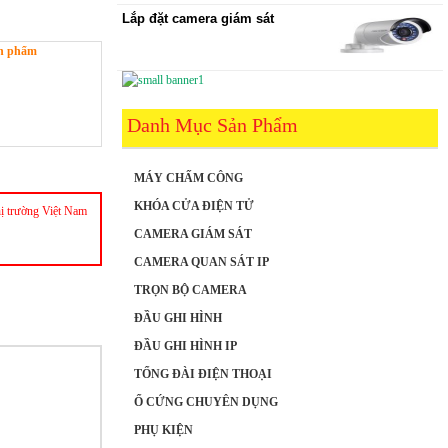
Lắp đặt camera giám sát
sản phẩm
Danh Mục Sản Phẩm
MÁY CHẤM CÔNG
KHÓA CỬA ĐIỆN TỬ
hị trường Việt Nam
CAMERA GIÁM SÁT
CAMERA QUAN SÁT IP
TRỌN BỘ CAMERA
ĐẦU GHI HÌNH
ĐẦU GHI HÌNH IP
TỔNG ĐÀI ĐIỆN THOẠI
Ổ CỨNG CHUYÊN DỤNG
PHỤ KIỆN