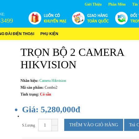
Giới Thiệu
Phần Mềm
Tin
NE:
43499
NG ĐÀI ĐIỆN THOẠI
PHỤ KIỆN
TRỌN BỘ 2 CAMERA
HIKVISION
Nhãn hiệu:
Camera Hikvision
Mã sản phẩm:
Combo2
Tình trạng:
Có sẵn
Giá: 5,280,000đ
THÊM VÀO GIỎ HÀNG
Trả 
S.Lượng