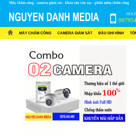
Máy chấm công - camera giám sát - khóa cửa vân tay - phần mềm chấm công
HOLI
09795
MÁY CHẤM CÔNG
CAMERA GIÁM SÁT
ĐẦU GHI HÌNH
TỔ