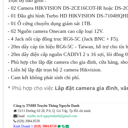
Trọn bộ bao gồm :
- 02 Camera HIKVISION DS-2CE16COT-IR hoặc DS-2
- 01 Đầu ghi hình Turbo HD HIKVISION DS-7104HQHI
- 01 Ổ cứng chuyên dụng giám sát 1TB.
- 02 Nguồn camera Onecam cao cấp loại 12V.
- 4 Jack nối cáp đồng truc RG6-5C (Jack BNC + F5).
- 20m dây cáp tín hiệu RG6-5C - Taiwan, hỗ trợ cho tín 
- 20m dây điện cấp nguồn CADIVI 2 x 16 sợi, lõi đồng 0
- Phù hợp cho lắp đặt camera cho gia đình, cửa hàng, sho
- Liên hệ lắp đặt trọn bộ 2 camera Hikvision.
- Cam kết không phát sinh chi phí.
* Phù hợp cho việc
Lắp đặt camera gia đình, vă
Công ty TNHH Truyền Thông Nguyễn Danh
55/11 Đường Số 28, P.6, Q. Gò Vấp, Tp Hồ chí minh
Email :
mailto:tech.nguyendanh@gmail.com
(028) 3984.8559
Kinh Doanh 1
(028) 3984.8559