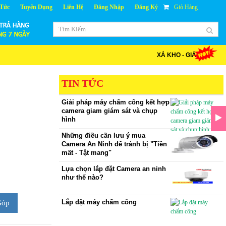
 Tức
Tuyển Dụng
Liên Hệ
Đăng Nhập
Đăng Ký
Giỏ Hàng
XẢ KHO - GIẢM GIÁ
TIN TỨC
Giải pháp máy chấm công kết hợp
camera giam giám sát và chụp
hình
Những điều cần lưu ý mua
Camera An Ninh để tránh bị "Tiền
mất - Tật mang"
Lựa chọn lắp đặt Camera an ninh
như thế nào?
Lắp đặt máy chấm công
Góp