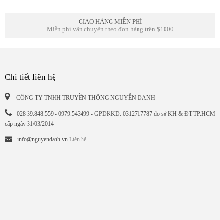
GIAO HÀNG MIỄN PHÍ
Miễn phí vận chuyển theo đơn hàng trên $1000
Chi tiết liên hệ
CÔNG TY TNHH TRUYỀN THÔNG NGUYỄN DANH
028 39.848.559 - 0979.543499 - GPDKKD: 0312717787 do sở KH & ĐT TP.HCM
cấp ngày 31/03/2014
info@nguyendanh.vn
Liên hệ